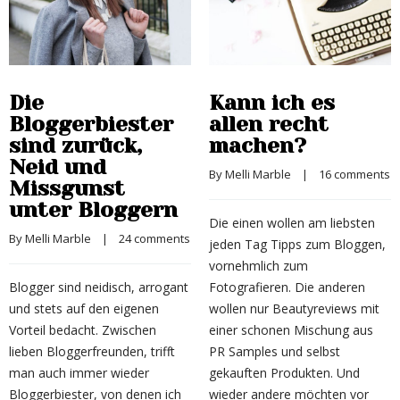
Die
Kann ich es
Bloggerbiester
allen recht
sind zurück,
machen?
Neid und
By 
Melli Marble
    |    
16 comments
Missgunst
unter Bloggern
Die einen wollen am liebsten
By 
Melli Marble
    |    
24 comments
jeden Tag Tipps zum Bloggen,
vornehmlich zum
Blogger sind neidisch, arrogant
Fotografieren. Die anderen
und stets auf den eigenen
wollen nur Beautyreviews mit
Vorteil bedacht. Zwischen
einer schonen Mischung aus
lieben Bloggerfreunden, trifft
PR Samples und selbst
man auch immer wieder
gekauften Produkten. Und
Bloggerbiester, von denen ich
wieder andere möchten vor