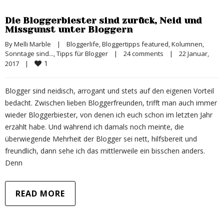
Die Bloggerbiester sind zurück, Neid und
Missgunst unter Bloggern
By 
Melli Marble
|
Bloggerlife
, 
Bloggertipps featured
, 
Kolumnen
, 
Sonntage sind...
, 
Tipps für Blogger
|
24 comments
|
22 Januar, 
1
2017    
|
Blogger sind neidisch, arrogant und stets auf den eigenen Vorteil
bedacht. Zwischen lieben Bloggerfreunden, trifft man auch immer
wieder Bloggerbiester, von denen ich euch schon im letzten Jahr
erzählt habe. Und während ich damals noch meinte, die
überwiegende Mehrheit der Blogger sei nett, hilfsbereit und
freundlich, dann sehe ich das mittlerweile ein bisschen anders.
Denn
READ MORE