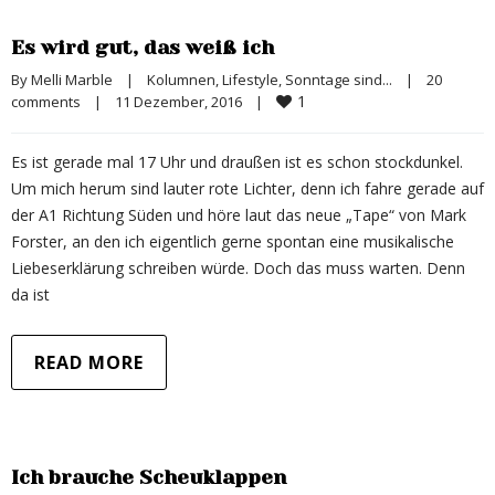
Es wird gut, das weiß ich
By 
Melli Marble
|
Kolumnen
, 
Lifestyle
, 
Sonntage sind...
|
20 
1
comments
|
11 Dezember, 2016    
|
Es ist gerade mal 17 Uhr und draußen ist es schon stockdunkel.
Um mich herum sind lauter rote Lichter, denn ich fahre gerade auf
der A1 Richtung Süden und höre laut das neue „Tape“ von Mark
Forster, an den ich eigentlich gerne spontan eine musikalische
Liebeserklärung schreiben würde. Doch das muss warten. Denn
da ist
READ MORE
Ich brauche Scheuklappen