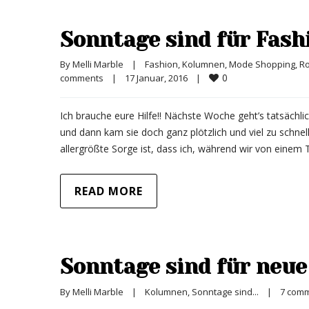
Sonntage sind für Fash
By 
Melli Marble
|
Fashion
, 
Kolumnen
, 
Mode Shopping
, 
Ro
0
comments
|
17 Januar, 2016    
|
Ich brauche eure Hilfe!! Nächste Woche geht’s tatsächli
und dann kam sie doch ganz plötzlich und viel zu schnel
allergrößte Sorge ist, dass ich, während wir von einem
READ MORE
Sonntage sind für neue
By 
Melli Marble
|
Kolumnen
, 
Sonntage sind...
|
7 com