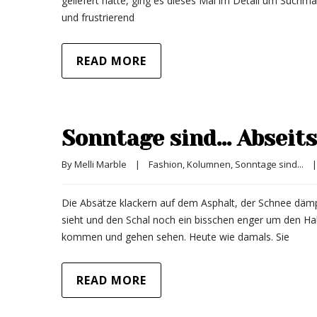
geliefert hatte, ging es dieses Mal im Detail um Such
und frustrierend
READ MORE
Sonntage sind… Abseits
By 
Melli Marble
|
Fashion
, 
Kolumnen
, 
Sonntage sind...
|
Die Absätze klackern auf dem Asphalt, der Schnee dämpft
sieht und den Schal noch ein bisschen enger um den Hals
kommen und gehen sehen. Heute wie damals. Sie
READ MORE