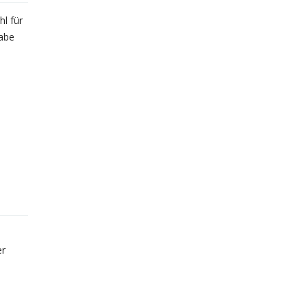
l für
habe
er