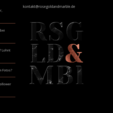
kontakt@rosegoldandmarble.de
r,
 bei
? Lohnt
m Fotos?
Follower