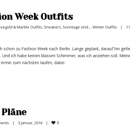
ion Week Outfits
segold & Marble Outfits
, 
Sneakers
, 
Sonntage sind...
, 
Winter Outfits
|
11 
ch schon zu Fashion Week nach Berlin. Lange geplant, darauf hin gefi
l. Und ich habe keinen blassen Schimmer, was ich anziehen soll. Mein
 Termin zum nächsten laufen, dabei
 Pläne
0
ments
|
3 Januar, 2016    
|