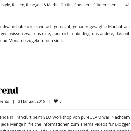
festyle
, 
Reisen
, 
Rosegold & Marble Outfits
, 
Sneakers
, 
Städtereisen
|
41 
ndwann habe ich es einfach gemacht, genauer gesagt in Manhattan, 
lgen, wissen zwar das eine, aber nicht unbedingt das andere, das mit
hen und Monaten zugekommen sind,
rend
0
ments
|
31 Januar, 2016    
|
enende in Frankfurt beim SEO Workshop von pureGLAM war. Nachdem
jede Menge hilfreiche Informationen zum Thema Videos für Blogger