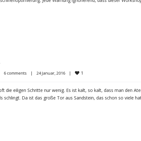
maschinenoptimierung. Jede Warnung ignorierend, dass dieser Worksho
1
6 comments
|
24 Januar, 2016    
|
 die eiligen Schritte nur wenig. Es ist kalt, so kalt, dass man den At
 schlingt. Da ist das große Tor aus Sandstein, das schon so viele ha