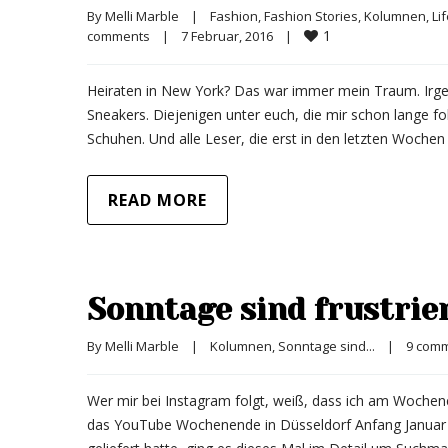
By 
Melli Marble
|
Fashion
, 
Fashion Stories
, 
Kolumnen
, 
Li
1
comments
|
7 Februar, 2016    
|
Heiraten in New York? Das war immer mein Traum. Irge
Sneakers. Diejenigen unter euch, die mir schon lange fo
Schuhen. Und alle Leser, die erst in den letzten Woc
READ MORE
Sonntage sind frustrie
By 
Melli Marble
|
Kolumnen
, 
Sonntage sind...
|
9 com
Wer mir bei Instagram folgt, weiß, dass ich am Woch
das YouTube Wochenende in Düsseldorf Anfang Januar 