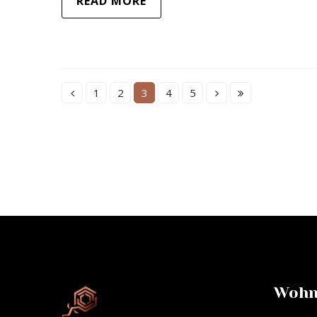
READ MORE
1
2
3
4
5
Wohn