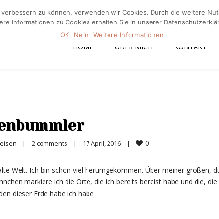
nd verbessern zu können, verwenden wir Cookies. Durch die weitere N
Home
Üb
ere Informationen zu Cookies erhalten Sie in unserer Datenschutzerklä
OK
Nein
Weitere Informationen
HOME
ÜBER MICH
KONTAKT
ltenbummler
0
eisen
|
2 comments
|
17 April, 2016    
|
 alte Welt. Ich bin schon viel herumgekommen. Über meiner großen, d
chen markiere ich die Orte, die ich bereits bereist habe und die, die 
en dieser Erde habe ich habe