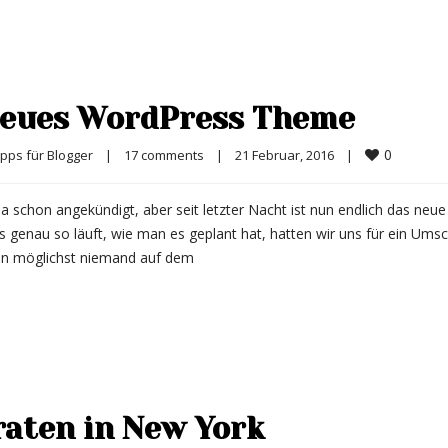
 neues WordPress Theme
0
ipps für Blogger
|
17 comments
|
21 Februar, 2016    
|
 schon angekündigt, aber seit letzter Nacht ist nun endlich das neue
s genau so läuft, wie man es geplant hat, hatten wir uns für ein Ums
nn möglichst niemand auf dem
raten in New York