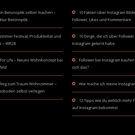
in Betonoptik selber machen –
10 Fakten über Instagram Bilde
ktur Betonoptik
Follower, Likes und Kommentare
mmer Festival, Produktivität und
10 Dinge, die ich über Follower
s – WR28
Instagram gelernt habe
For Life – Neues Wohnkonzept bei
Follower bei Instagram kaufen
feld
sich das?
Weg zum Traum-Wohnzimmer –
Wie mache ich meine Instagra
ioboden selbst verlegen
12 Tipps wie du wirklich mehr 
auf Instagram bekommst