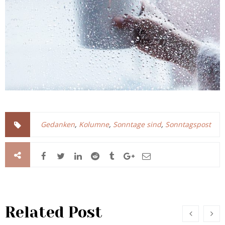
Gedanken
,
Kolumne
,
Sonntage sind
,
Sonntagspost
Related Post