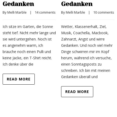
Gedanken
Gedanken
By 
Melli Marble
    |    
14 comments
By 
Melli Marble
    |    
10 comments
Ich sitze im Garten, die Sonne
Wetter, Klassenerhalt, Ziel,
steht tief. Nicht mehr lange und
Musik, Coachella, Macbook,
sie wird untergehen. Noch ist
Zahnarzt, Angst und wirre
es angenehm warm, ich
Gedanken. Und noch viel mehr
brauche noch einen Pulli und
Dinge schwirren mir im Kopf
keine Jacke, ein T-Shirt reicht.
herum, während ich versuche,
Ich denke über die
einen Sonntagsposts zu
schreiben. Ich bin mit meinen
Gedanken überall und
READ MORE
READ MORE