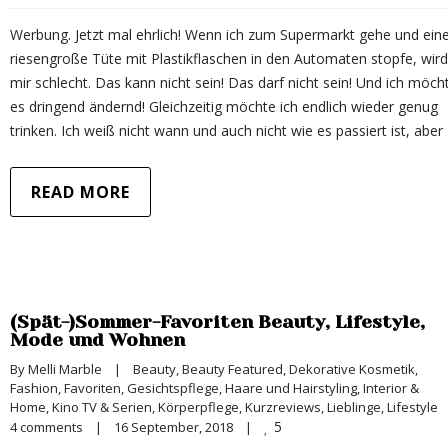
Werbung. Jetzt mal ehrlich! Wenn ich zum Supermarkt gehe und ein
riesengroße Tüte mit Plastikflaschen in den Automaten stopfe, wird
mir schlecht. Das kann nicht sein! Das darf nicht sein! Und ich möch
es dringend ändernd! Gleichzeitig möchte ich endlich wieder genug
trinken. Ich weiß nicht wann und auch nicht wie es passiert ist, aber
READ MORE
(Spät-)Sommer-Favoriten Beauty, Lifestyle,
Mode und Wohnen
By 
Melli Marble
|
Beauty
, 
Beauty Featured
, 
Dekorative Kosmetik
, 
Fashion
, 
Favoriten
, 
Gesichtspflege
, 
Haare und Hairstyling
, 
Interior & 
Home
, 
Kino TV & Serien
, 
Körperpflege
, 
Kurzreviews
, 
Lieblinge
, 
Lifestyle
5
4 comments
|
16 September, 2018    
|