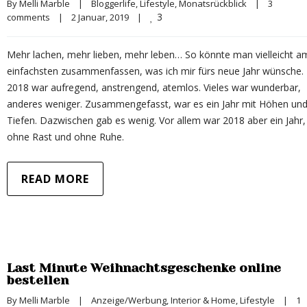
By 
Melli Marble
|
Bloggerlife
, 
Lifestyle
, 
Monatsrückblick
|
3 
3
comments
|
2 Januar, 2019    
|
Mehr lachen, mehr lieben, mehr leben… So könnte man vielleicht a
einfachsten zusammenfassen, was ich mir fürs neue Jahr wünsche.
2018 war aufregend, anstrengend, atemlos. Vieles war wunderbar,
anderes weniger. Zusammengefasst, war es ein Jahr mit Höhen un
Tiefen. Dazwischen gab es wenig. Vor allem war 2018 aber ein Jahr,
ohne Rast und ohne Ruhe.
READ MORE
Last Minute Weihnachtsgeschenke online
bestellen
By 
Melli Marble
|
Anzeige/Werbung
, 
Interior & Home
, 
Lifestyle
|
1  