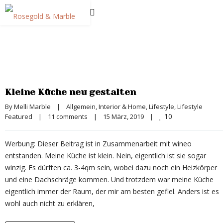
Kleine Küche neu gestalten
By 
Melli Marble
|
Allgemein
, 
Interior & Home
, 
Lifestyle
, 
Lifestyle 
10
Featured
|
11 comments
|
15 März, 2019    
|
Werbung: Dieser Beitrag ist in Zusammenarbeit mit wineo
entstanden. Meine Küche ist klein. Nein, eigentlich ist sie sogar
winzig. Es dürften ca. 3-4qm sein, wobei dazu noch ein Heizkörper
und eine Dachschräge kommen. Und trotzdem war meine Küche
eigentlich immer der Raum, der mir am besten gefiel. Anders ist es
wohl auch nicht zu erklären,