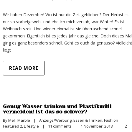
Wir haben Dezember! Wo ist nur die Zeit geblieben? Der Herbst ist
nur so vorbeigeweht und ehe ich mich versah, war Winter! Es ist
Weihnachtszeit. Und wieder einmal ist sie überraschend schnell
gekommen. Eigentlich ist es jedes Jahr das gleiche. Doch dieses Ma
ging es ganz besonders schnell. Geht es euch da genauso? Vielleich
liegt
READ MORE
Genug Wasser trinken und Plastikmüll
vermeiden! Ist das so schwer?
By 
Melli Marble
|
Anzeige/Werbung
, 
Essen & Trinken
, 
Fashion 
2
Featured 2
, 
Lifestyle
|
11 comments
|
1 November, 2018    
|