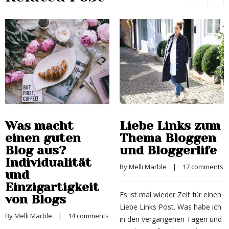
Was macht
Liebe Links zum
einen guten
Thema Bloggen
Blog aus?
und Bloggerlife
Individualität
By 
Melli Marble
    |    
17 comments
und
Einzigartigkeit
Es ist mal wieder Zeit für einen
von Blogs
Liebe Links Post. Was habe ich
By 
Melli Marble
    |    
14 comments
in den vergangenen Tagen und