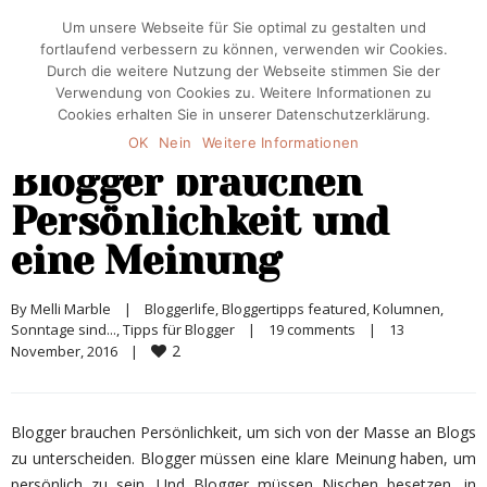
Um unsere Webseite für Sie optimal zu gestalten und
fortlaufend verbessern zu können, verwenden wir Cookies.
Durch die weitere Nutzung der Webseite stimmen Sie der
Verwendung von Cookies zu. Weitere Informationen zu
Cookies erhalten Sie in unserer Datenschutzerklärung.
OK
Nein
Weitere Informationen
Blogger brauchen
Persönlichkeit und
eine Meinung
By 
Melli Marble
|
Bloggerlife
, 
Bloggertipps featured
, 
Kolumnen
, 
Sonntage sind...
, 
Tipps für Blogger
|
19 comments
|
13 
2
November, 2016    
|
Blogger brauchen Persönlichkeit, um sich von der Masse an Blogs
zu unterscheiden. Blogger müssen eine klare Meinung haben, um
persönlich zu sein. Und Blogger müssen Nischen besetzen, in